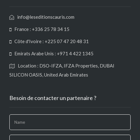
info@leseditionscauris.com
France : +336 25 78 34 15
Côte d'Ivoire : +225 07 47 20 48 31
Emirats Arabe Unis : +971 4 422 1345
Location : DSO-IFZA, IFZA Properties, DUBAI
SILICON OASIS, United Arab Emirates
Besoin de contacter un partenaire ?
If
you
are