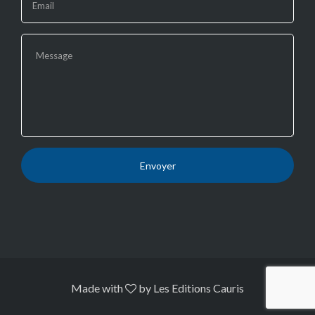
human,
leave
this
field
blank.
Made with
by
Les Editions Cauris