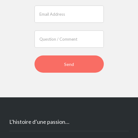
are
human,
leave
this
field
blank.
L’histoire d’une passion…