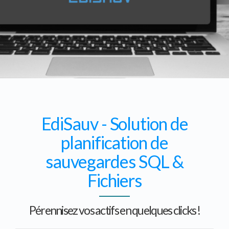
EdiSauv - Solution de
planification de
sauvegardes SQL &
Fichiers
Pérennisez vos actifs en quelques clicks !